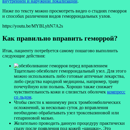
внутренней и наружной локализации
.
Ниже по тексту можно просмотреть видео о стадиях геморроя
и способах различения видов геморроидальных узлов.
https://youtu.be/MYBLyhN7A2s
Как правильно вправить геморрой?
Итак, пациенту потребуется самому пошагово выполнить
следующие действия:
Тщательно обезбольте геморроидальный узел. Для этого
можно использовать либо готовые аптечные лекарства,
либо средства народной медицины, например, траву
почечуйную или полынь. Хорошо также снижает
чувствительность кожи и слизистых оболочек
компресс
со льдом
.
Чтобы свести к минимуму риск тромбоэмболических
осложнений, за несколько суток до вправления
необходимо обрабатывать узел троксевазиновой или
гепариновой мазью.
Желательно проводить данную процедуру практически
сразу после появления под кожей «шишки». Это