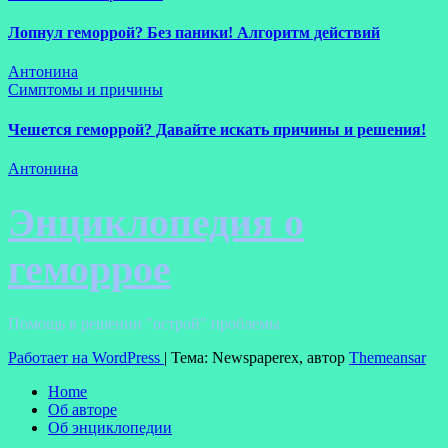
Лопнул геморрой? Без паники! Алгоритм действий
Антонина
Симптомы и причины
Чешется геморрой? Давайте искать причины и решения!
Антонина
Энциклопедия о
геморрое
Помощь в решении "острой" проблемы
Работает на WordPress
|
Тема: Newspaperex, автор
Themeansar
Home
Об авторе
Об энциклопедии