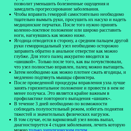
позволит уменьшить болезненные ощущения и
замедлить прогрессирование заболевания.
Чтобы вправить геморрой самостоятельно необходимо
тщательно вымыть руки, просушить их насухо и надеть
медицинские перчатки. После того нужно принять
коленно-локтевое положение или широко расставить
ноги, нагнувшись как можно ниже.
Ягодица отводится в сторону, а средним пальцем другой
руки геморроидальный узел необходимо осторожно
заправить обратно в анальное отверстие как можно
глубже. Для этого палец аккуратно вводится за
«шишкой». Только после того, как вы почувствовали,
что узел полностью вправлен, палец можно вытащить.
Затем необходимо как можно плотнее сжать ягодицы, и
медленно подтянуть мышцы сфинктера.
После проведенной процедуры вправления узла лучше
занять горизонтальное положение и провести в нем не
менее получаса. Это является крайне важным в
профилактике повторного выпадения «шишек».
В течение 3 дней необходимо по возможности
соблюдать полупостельный режим, избегать поднятия
тяжестей и значительных физических нагрузок.
В том случае, если варикозный узел вновь выпал,
диагностируется 4 стадия заболевания, лечить которую
можно
только хирургическим путем
.