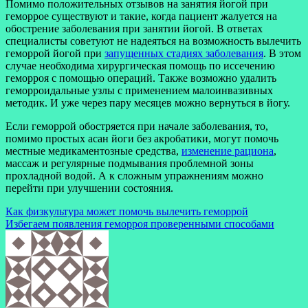
Помимо положительных отзывов на занятия йогой при
геморрое существуют и такие, когда пациент жалуется на
обострение заболевания при занятии йогой. В ответах
специалисты советуют не надеяться на возможность вылечить
геморрой йогой при
запущенных стадиях заболевания
. В этом
случае необходима хирургическая помощь по иссечению
геморроя с помощью операций. Также возможно удалить
геморроидальные узлы с применением малоинвазивных
методик. И уже через пару месяцев можно вернуться в йогу.
Если геморрой обостряется при начале заболевания, то,
помимо простых асан йоги без акробатики, могут помочь
местные медикаментозные средства,
изменение рациона
,
массаж и регулярные подмывания проблемной зоны
прохладной водой. А к сложным упражнениям можно
перейти при улучшении состояния.
Навигация
Как физкультура может помочь вылечить геморрой
Избегаем появления геморроя проверенными способами
по
записям