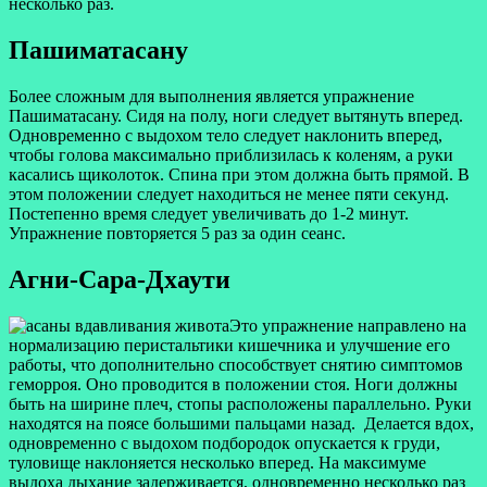
несколько раз.
Пашиматасану
Более сложным для выполнения является упражнение
Пашиматасану. Сидя на полу, ноги следует вытянуть вперед.
Одновременно с выдохом тело следует наклонить вперед,
чтобы голова максимально приблизилась к коленям, а руки
касались щиколоток. Спина при этом должна быть прямой. В
этом положении следует находиться не менее пяти секунд.
Постепенно время следует увеличивать до 1-2 минут.
Упражнение повторяется 5 раз за один сеанс.
Агни-Сара-Дхаути
Это упражнение направлено на
нормализацию перистальтики кишечника и улучшение его
работы, что дополнительно способствует снятию симптомов
геморроя. Оно проводится в положении стоя. Ноги должны
быть на ширине плеч, стопы расположены параллельно. Руки
находятся на поясе большими пальцами назад. Делается вдох,
одновременно с выдохом подбородок опускается к груди,
туловище наклоняется несколько вперед. На максимуме
выдоха дыхание задерживается, одновременно несколько раз