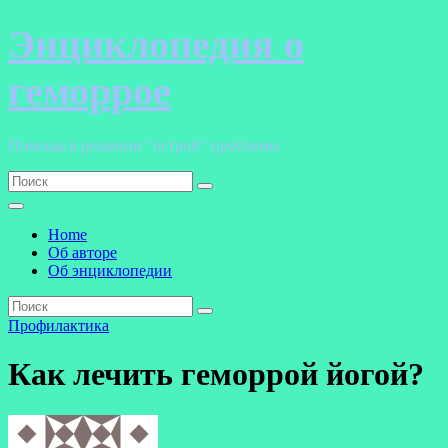
Перейти
Энциклопедия о
к
содержанию
геморрое
Помощь в решении "острой" проблемы
Home
Об авторе
Об энциклопедии
Профилактика
Как лечить геморрой йогой?