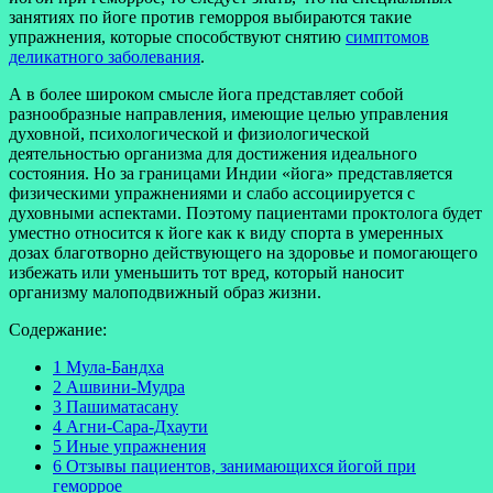
занятиях по йоге против геморроя выбираются такие
упражнения, которые способствуют снятию
симптомов
деликатного заболевания
.
А в более широком смысле йога представляет собой
разнообразные направления, имеющие целью управления
духовной, психологической и физиологической
деятельностью организма для достижения идеального
состояния. Но за границами Индии «йога» представляется
физическими упражнениями и слабо ассоциируется с
духовными аспектами. Поэтому пациентами проктолога будет
уместно относится к йоге как к виду спорта в умеренных
дозах благотворно действующего на здоровье и помогающего
избежать или уменьшить тот вред, который наносит
организму малоподвижный образ жизни.
Содержание:
1 Мула-Бандха
2 Ашвини-Мудра
3 Пашиматасану
4 Агни-Сара-Дхаути
5 Иные упражнения
6 Отзывы пациентов, занимающихся йогой при
геморрое