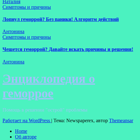
Наталия
Симптомы и причины
Лопнул геморрой? Без паники! Алгоритм действий
Антонина
Симптомы и причины
Чешется геморрой? Давайте искать причины и решения!
Антонина
Энциклопедия о
геморрое
Помощь в решении "острой" проблемы
Работает на WordPress
|
Тема: Newspaperex, автор
Themeansar
Home
Об авторе