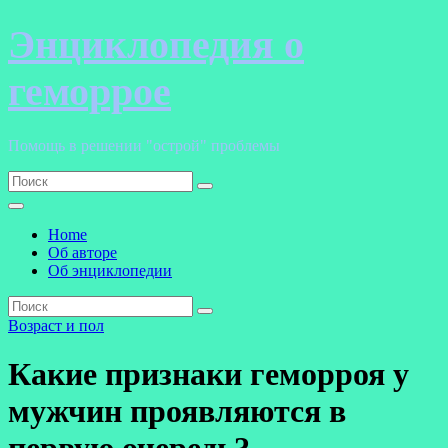
Перейти
Энциклопедия о
к
содержанию
геморрое
Помощь в решении "острой" проблемы
Home
Об авторе
Об энциклопедии
Возраст и пол
Какие признаки геморроя у
мужчин проявляются в