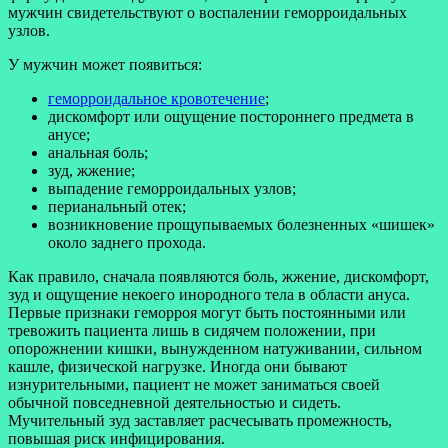
мужчин свидетельствуют о воспалении геморроидальных
узлов.
У мужчин может появиться:
геморроидальное кровотечение
;
дискомфорт или ощущение постороннего предмета в
анусе;
анальная боль;
зуд, жжение;
выпадение геморроидальных узлов;
перианальный отек;
возникновение прощупываемых болезненных «шишек»
около заднего прохода.
Как правило, сначала появляются боль, жжение, дискомфорт,
зуд и ощущение некоего инородного тела в области ануса.
Первые признаки геморроя могут быть постоянными или
тревожить пациента лишь в сидячем положении, при
опорожнении кишки, вынужденном натуживании, сильном
кашле, физической нагрузке. Иногда они бывают
изнурительными, пациент не может заниматься своей
обычной повседневной деятельностью и сидеть.
Мучительный зуд заставляет расчесывать промежность,
повышая риск инфицирования.