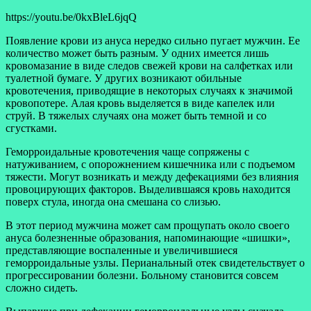
https://youtu.be/0kxBleL6jqQ
Появление крови из ануса нередко сильно пугает мужчин. Ее
количество может быть разным. У одних имеется лишь
кровомазание в виде следов свежей крови на салфетках или
туалетной бумаге. У других возникают обильные
кровотечения, приводящие в некоторых случаях к значимой
кровопотере. Алая кровь выделяется в виде капелек или
струй. В тяжелых случаях она может быть темной и со
сгустками.
Геморроидальные кровотечения чаще сопряжены с
натуживанием, с опорожнением кишечника или с подъемом
тяжести. Могут возникать и между дефекациями без влияния
провоцирующих факторов. Выделившаяся кровь находится
поверх стула, иногда она смешана со слизью.
В этот период мужчина может сам прощупать около своего
ануса болезненные образования, напоминающие «шишки»,
представляющие воспаленные и увеличившиеся
геморроидальные узлы. Перианальный отек свидетельствует о
прогрессировании болезни. Больному становится совсем
сложно сидеть.