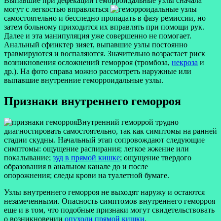
Выпавшие при дефекации геморроидальные узлы сначала
могут с легкостью вправляться
самостоятельно и бесследно пропадать в фазу ремиссии, но
затем больному приходится их вправлять при помощи рук.
Далее и эта манипуляция уже совершенно не помогает.
Анальный сфинктер зияет, выпавшие узлы постоянно
травмируются и воспаляются. Значительно возрастает риск
возникновения осложнений геморроя (тромбоза,
некроза
и
др.). На фото справа можно рассмотреть наружные или
выпавшие внутренние геморроидальные узлы.
Признаки внутреннего геморроя
Внутренний геморрой трудно
диагностировать самостоятельно, так как симптомы на ранней
стадии скудны. Начальный этап сопровождают следующие
симптомы: ощущение распирания; легкое жжение или
покалывание;
зуд в прямой кишке
; ощущение твердого
образования в анальном канале до и после
опорожнения; следы крови на туалетной бумаге.
Узлы внутреннего геморроя не выходят наружу и остаются
незамеченными. Опасность симптомов внутреннего геморроя
еще и в том, что подобные признаки могут свидетельствовать
о возникновении
опухоли прямой кишки
.