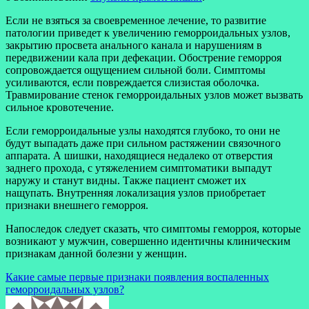
Если не взяться за своевременное лечение, то развитие
патологии приведет к увеличению геморроидальных узлов,
закрытию просвета анального канала и нарушениям в
передвижении кала при дефекации. Обострение геморроя
сопровождается ощущением сильной боли. Симптомы
усиливаются, если повреждается слизистая оболочка.
Травмирование стенок геморроидальных узлов может вызвать
сильное кровотечение.
Если геморроидальные узлы находятся глубоко, то они не
будут выпадать даже при сильном растяжении связочного
аппарата. А шишки, находящиеся недалеко от отверстия
заднего прохода, с утяжелением симптоматики выпадут
наружу и станут видны. Также пациент сможет их
нащупать. Внутренняя локализация узлов приобретает
признаки внешнего геморроя.
Напоследок следует сказать, что симптомы геморроя, которые
возникают у мужчин, совершенно идентичны клиническим
признакам данной болезни у женщин.
Навигация
Какие самые первые признаки появления воспаленных
геморроидальных узлов?
по