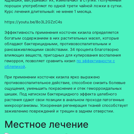
ядрышки, высушивают их, измельчают в ступке. Полученный
порошок употребляют по одной трети чайной ложки в сутки.
Курс лечения длительный: не менее 1 месяца.
https://youtu.be/8o3L2GZzC4s
Эффективность применения косточек кизила определяется
богатым содержанием в них растительных масел, которые
обладают бактерицидными, противовоспалительным и
ранозаживляющими свойствами. 34 процента благотворно
влияющих веществ, пригодных для купирования воспаления
геморроя, позволяет сравнить кизил
по эффективности с
облепихой
.
При применении косточек кизила ярко выражено
противовоспалительное действие, способное снизить болевые
ощущения, уменьшить покраснение и отек геморроидальных
шишек. Под натиском бактерицидного эффекта целебного
растения сдают свои позиции в анальном проходе патогенные
микроорганизмы. Ускоренная регенерация тканей способствует
заживлению повреждений и трещин в заднем отверстии.
Местное лечение