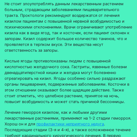
Не стоит злоупотреблять данным лекарственным растением
больным, страдающим заболеваниями пищеварительного
тракта. Проктологи рекомендуют воздержатся от лечения
кизилом пациентам с повышенной нервной возбудимостью и
психическими отклонениями. Врачи ограничивают употребление
кизила как в виде ягод, так и косточек, если пациент склонен к
запорам. Кизил содержит большое количество танинов, что и
проявляется в терпком вкусе. Эти вещества несут
ответственность за запоры.
Кислые ягоды противопоказаны людям с повышенной
кислотностью желудочного сока. Гастриты, язвенные болезни
двенадцатиперстной кишки и желудка могут болезненно
отреагировать на кизил. Ягоды особенно сильно раздражают
органы пищеварения, подверженные заболеваниям. Косточки в
этом отношении оказывают более щадящее действие. Также
стоит отметить, что целебное растение, принятое на ночь,
повысит возбудимость и может стать причиной бессонницы.
Лечение геморроя кизилом, как и любыми другими
лекарственные растениями, применяют на 1-2 стадии геморроя.
Хорош он и для
профилактики неприятного недуга
.
Последующие стадии (3-я и 4-я), а также осложненное течение
требуют кардинального хирургического лечения. В первую