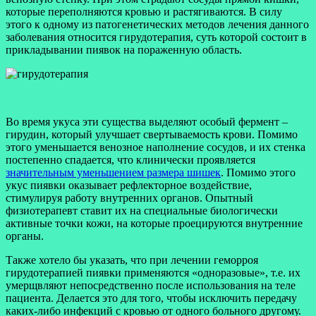
которые переполняются кровью и растягиваются. В силу
этого к одному из патогенетических методов лечения данного
заболевания относится гирудотерапия, суть которой состоит в
прикладывании пиявок на пораженную область.
Во время укуса эти существа выделяют особый фермент –
гирудин, который улучшает свертываемость крови. Помимо
этого уменьшается венозное наполнение сосудов, и их стенка
постепенно спадается, что клинически проявляется
значительным уменьшением размера шишек
. Помимо этого
укус пиявки оказывает рефлекторное воздействие,
стимулируя работу внутренних органов. Опытный
физиотерапевт ставит их на специальные биологически
активные точки кожи, на которые проецируются внутренние
органы.
Также хотело бы указать, что при лечении геморроя
гирудотерапией пиявки применяются «одноразовые», т.е. их
умерщвляют непосредственно после использования на теле
пациента. Делается это для того, чтобы исключить передачу
каких-либо инфекций с кровью от одного больного другому.