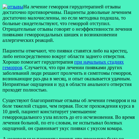
На лечение геморроя гирудотерапией отзывы
достаточно противоречивы. Пациенты довольные лечением
достаточно малочисленны, но если методика подошла, то
больные свидетельствуют, что геморрой отступил.
Отрицательные отзывы говорят о неэффективности лечения
пиявками геморроидальных шишек и возникновении
аллергических реакций.
Пациенты отмечают, что пиявки ставятся либо на крестец,
либо непосредственно вокруг области заднего отверстия.
Хорошо помогает гирудотерапия
при начальных стадиях
геморроя
. Случается, что при лечении пиявками других
заболеваний люди решают пролечить и симптомы геморроя,
возникающие раз-два в месяц, и опыт оказывается удачным.
Неприятные ощущения и зуд в области анального отверстия
проходят полностью.
Существуют благоприятные отзывы об лечении геморроя и на
боле тяжелой стадии, чем первая. После прохождения курса в
10 дней, пациент констатирует уменьшение
геморроидального узла вплоть до его исчезновения. Во время
лечения больной, по его словам, не испытывал болевых
ощущений, он сравнивает укус пиявки с укусом комара.
А недовольные пациенты пишут, что процедура была не