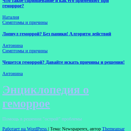
Что такое спринцевание и как его применяют при
геморрое?
Наталия
Симптомы и причины
Лопнул геморрой? Без паники! Алгоритм действий
Антонина
Симптомы и причины
Чешется геморрой? Давайте искать причины и решения!
Антонина
Энциклопедия о
геморрое
Помощь в решении "острой" проблемы
Работает на WordPress
|
Тема: Newspaperex, автор
Themeansar