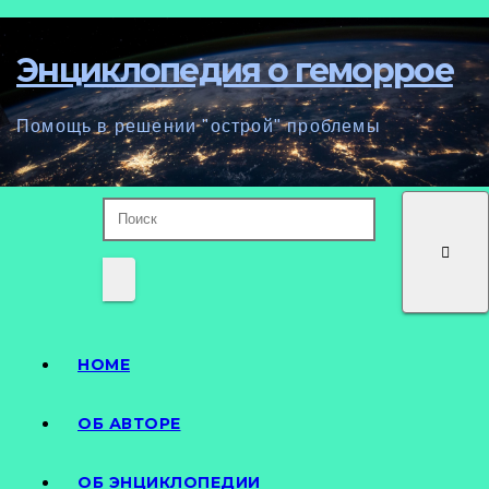
Перейти
к
Энциклопедия о геморрое
содержанию
Помощь в решении "острой" проблемы
HOME
ОБ АВТОРЕ
ОБ ЭНЦИКЛОПЕДИИ