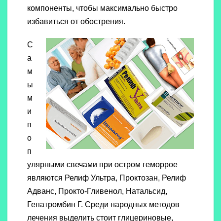
компоненты, чтобы максимально быстро
избавиться от обострения.
С
а
м
ы
м
и
п
о
п
улярными свечами при остром геморрое
являются Релиф Ультра, Проктозан, Релиф
Адванс, Прокто-Гливенол, Натальсид,
Гепатромбин Г. Среди народных методов
лечения выделить стоит глицериновые,