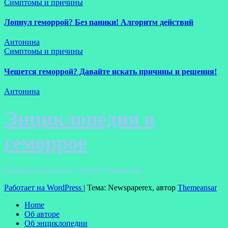
Симптомы и причины
Лопнул геморрой? Без паники! Алгоритм действий
Антонина
Симптомы и причины
Чешется геморрой? Давайте искать причины и решения!
Антонина
Энциклопедия о
геморрое
Помощь в решении "острой" проблемы
Работает на WordPress
|
Тема: Newspaperex, автор
Themeansar
Home
Об авторе
Об энциклопедии