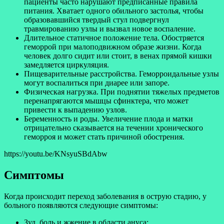
пациенты часто нарушают предписанные правила
питания. Хватает одного обильного застолья, чтобы
образовавшийся твердый стул подвергнул
травмированию узлы и вызвал новое воспаление.
Длительное статичное положение тела. Обостряется
геморрой при малоподвижном образе жизни. Когда
человек долго сидит или стоит, в венах прямой кишки
замедляется циркуляция.
Пищеварительные расстройства. Геморроидальные узлы
могут воспалиться при диарее или запоре.
Физическая нагрузка. При поднятии тяжелых предметов
перенапрягаются мышцы сфинктера, что может
привести к выпадению узлов.
Беременность и роды. Увеличение плода и матки
отрицательно сказывается на течении хронического
геморроя и может стать причиной обострения.
https://youtu.be/KNsyuSBdAbw
Симптомы
Когда происходит переход заболевания в острую стадию, у
больного появляются следующие симптомы:
Зуд, боль и жжение в области ануса;