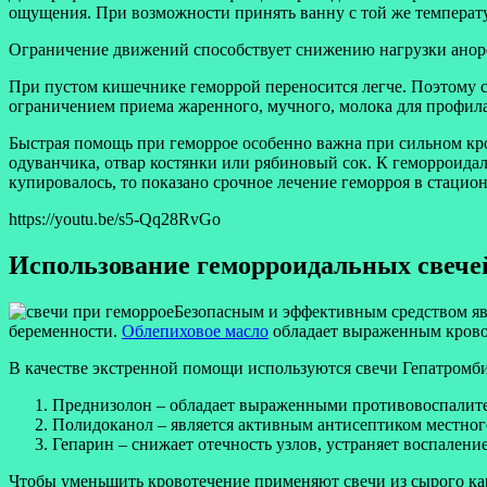
ощущения. При возможности принять ванну с той же температ
Ограничение движений способствует снижению нагрузки анорек
При пустом кишечнике геморрой переносится легче. Поэтому 
ограничением приема жаренного, мучного, молока для профила
Быстрая помощь при геморрое особенно важна при сильном кр
одуванчика, отвар костянки или рябиновый сок. К геморроида
купировалось, то показано срочное лечение геморроя в стацион
https://youtu.be/s5-Qq28RvGo
Использование геморроидальных свече
Безопасным и эффективным средством яв
беременности.
Облепиховое масло
обладает выраженным кров
В качестве экстренной помощи используются свечи Гепатромби
Преднизолон – обладает выраженными противовоспалит
Полидоканол – является активным антисептиком местног
Гепарин – снижает отечность узлов, устраняет воспалени
Чтобы уменьшить кровотечение применяют свечи из сырого ка