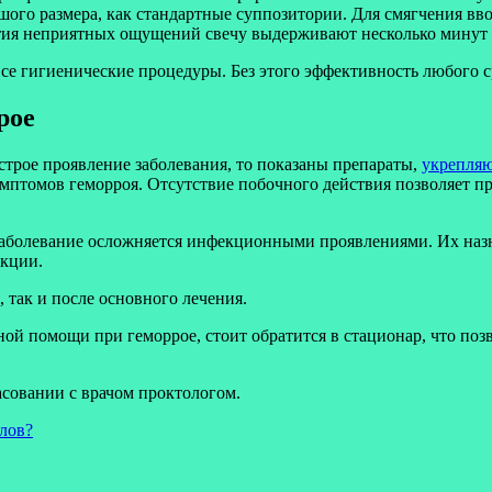
ого размера, как стандартные суппозитории. Для смягчения вво
тия неприятных ощущений свечу выдерживают несколько минут в
е гигиенические процедуры. Без этого эффективность любого с
рое
строе проявление заболевания, то показаны препараты,
укрепляю
имптомов геморроя. Отсутствие побочного действия позволяет п
 заболевание осложняется инфекционными проявлениями. Их наз
екции.
 так и после основного лечения.
ой помощи при геморрое, стоит обратится в стационар, что поз
совании с врачом проктологом.
злов?