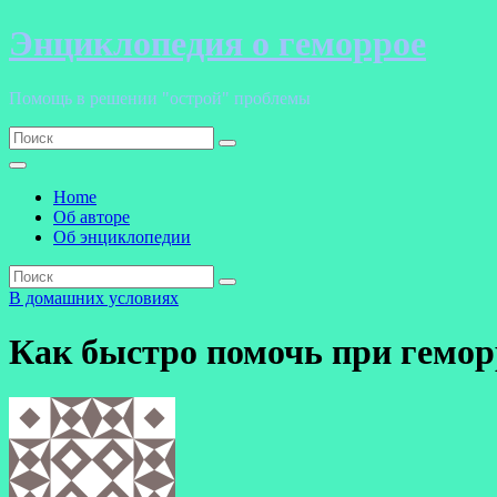
Перейти
Энциклопедия о геморрое
к
содержанию
Помощь в решении "острой" проблемы
Home
Об авторе
Об энциклопедии
В домашних условиях
Как быстро помочь при гемор