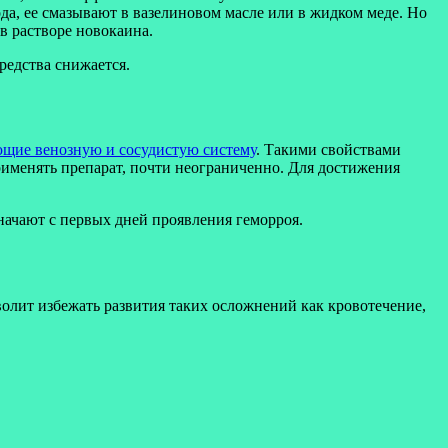
да, ее смазывают в вазелиновом масле или в жидком меде. Но
 растворе новокаина.
редства снижается.
щие венозную и сосудистую систему
. Такими свойствами
рименять препарат, почти неограниченно. Для достижения
начают с первых дней проявления геморроя.
волит избежать развития таких осложнений как кровотечение,