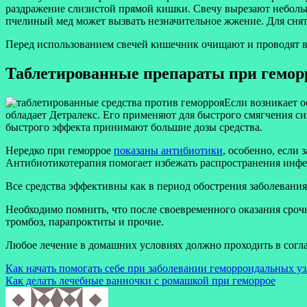
раздражение слизистой прямой кишки. Свечу вырезают небольш
пчелиный мед может вызвать незначительное жжение. Для сня
Перед использованием свечей кишечник очищают и проводят вс
Таблетированные препараты при гемор
Если возникает о
обладает Детралекс. Его применяют для быстрого смягчения с
быстрого эффекта принимают большие дозы средства.
Нередко при геморрое
показаны антибиотики
, особенно, если
Антибиотикотерапия помогает избежать распространения инф
Все средства эффективны как в период обострения заболевания,
Необходимо помнить, что после своевременного оказания срочн
тромбоз, парапроктиты и прочие.
Любое лечение в домашних условиях должно проходить в согла
Навигация
Как начать помогать себе при заболевании геморроидальных у
Как делать лечебные ванночки с ромашкой при геморрое
по