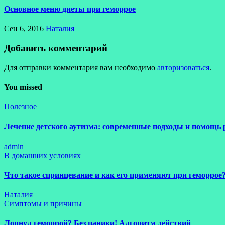
Основное меню диеты при геморрое
Сен 6, 2016
Наталия
Добавить комментарий
Для отправки комментария вам необходимо
авторизоваться
.
You missed
Полезное
Лечение детского аутизма: современные подходы и помощь 
admin
В домашних условиях
Что такое спринцевание и как его применяют при геморрое
Наталия
Симптомы и причины
Лопнул геморрой? Без паники! Алгоритм действий