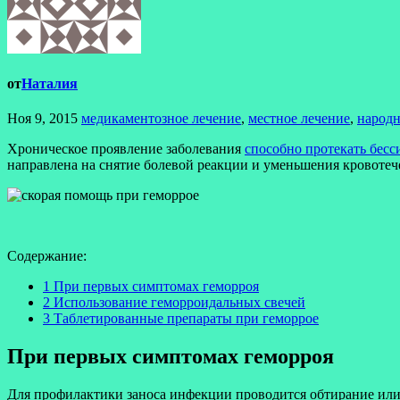
от
Наталия
Ноя 9, 2015
медикаментозное лечение
,
местное лечение
,
народ
Хроническое проявление заболевания
способно протекать бес
направлена на снятие болевой реакции и уменьшения кровотеч
Содержание:
1 При первых симптомах геморроя
2 Использование геморроидальных свечей
3 Таблетированные препараты при геморрое
При первых симптомах геморроя
Для профилактики заноса инфекции проводится обтирание или