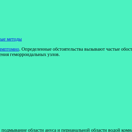
ные методы
симптомно
. Определенные обстоятельства вызывают частые обост
ения геморроидальных узлов.
 подмывание области ануса и перианальной области водой комн