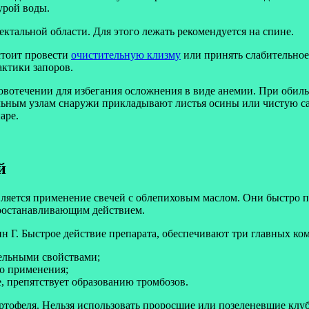
урой воды.
тальной области. Для этого лежать рекомендуется на спине.
стоит провести
очистительную клизму
или принять слабительное
ктики запоров.
овотечении для избегания осложнения в виде анемии. При оби
льным узлам снаружи прикладывают листья осины или чистую са
аре.
й
ляется применение свечей с облепиховым маслом. Они быстро п
оостанавливающим действием.
н Г. Быстрое действие препарата, обеспечивают три главных ко
ельными свойствами;
о применения;
е, препятствует образованию тромбозов.
ртофеля. Нельзя использовать проросшие или позеленевшие клу