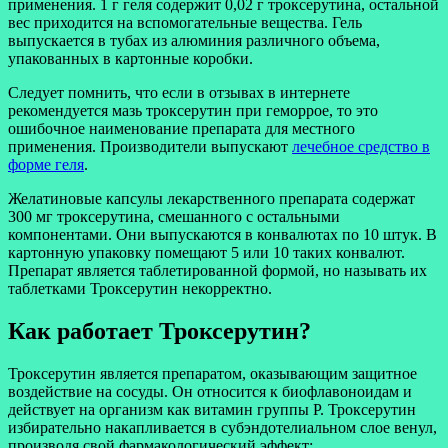
применения. 1 г геля содержит 0,02 г троксерутина, остальной
вес приходится на вспомогательные вещества. Гель
выпускается в тубах из алюминия различного объема,
упакованных в картонные коробки.
Следует помнить, что если в отзывах в интернете
рекомендуется мазь троксерутин при геморрое, то это
ошибочное наименование препарата для местного
применения. Производители выпускают
лечебное средство в
форме геля
.
Желатиновые капсулы лекарственного препарата содержат
300 мг троксерутина, смешанного с остальными
компонентами. Они выпускаются в конвалютах по 10 штук. В
картонную упаковку помещают 5 или 10 таких конвалют.
Препарат является таблетированной формой, но называть их
таблетками Троксерутин некорректно.
Как работает Троксерутин?
Троксерутин является препаратом, оказывающим защитное
воздействие на сосуды. Он относится к биофлавоноидам и
действует на организм как витамин группы Р. Троксерутин
избирательно накапливается в субэндотелиальном слое венул,
производя свой фармакологический эффект: