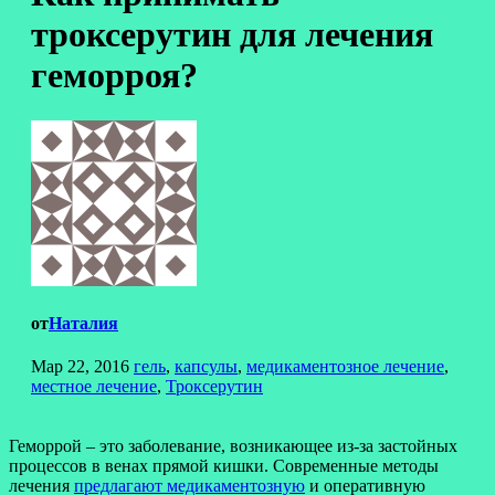
троксерутин для лечения
геморроя?
от
Наталия
Мар 22, 2016
гель
,
капсулы
,
медикаментозное лечение
,
местное лечение
,
Троксерутин
Геморрой – это заболевание, возникающее из-за застойных
процессов в венах прямой кишки. Современные методы
лечения
предлагают медикаментозную
и оперативную