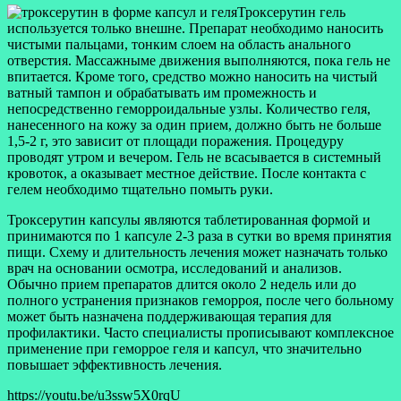
Троксерутин гель
используется только внешне. Препарат необходимо наносить
чистыми пальцами, тонким слоем на область анального
отверстия. Массажныме движения выполняются, пока гель не
впитается. Кроме того, средство можно наносить на чистый
ватный тампон и обрабатывать им промежность и
непосредственно геморроидальные узлы. Количество геля,
нанесенного на кожу за один прием, должно быть не больше
1,5-2 г, это зависит от площади поражения. Процедуру
проводят утром и вечером. Гель не всасывается в системный
кровоток, а оказывает местное действие. После контакта с
гелем необходимо тщательно помыть руки.
Троксерутин капсулы являются таблетированная формой и
принимаются по 1 капсуле 2-3 раза в сутки во время принятия
пищи. Схему и длительность лечения может назначать только
врач на основании осмотра, исследований и анализов.
Обычно прием препаратов длится около 2 недель или до
полного устранения признаков геморроя, после чего больному
может быть назначена поддерживающая терапия для
профилактики. Часто специалисты прописывают комплексное
применение при геморрое геля и капсул, что значительно
повышает эффективность лечения.
https://youtu.be/u3ssw5X0rqU