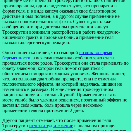
приводимые на препарат Троксерутин в откликах пациентов
противоречивы, одни свидетельствуют, что препарат и в
форме геля, и в виде капсул оказывал свое благотворное
действие и был полезен, а в другом случае применение не
вызвало положительного эффекта. Существуют также
сообщения, что при длительном применении капсул
Троксерутин возникали расстройства в работе желудочно-
кишечного тракта и головные боли, а применение геля
вызвало аллергическую реакцию.
Одна пациентка пишет, что геморрой
возник во время
беременности
, а вся симптоматика особенно ярко стала
проявляться после родов. Троксерутин она стала применять по
совету знакомой, которой гель помог справиться с
обострением геморроя в сходных условиях. Женщина пишет,
что, использовав два тюбика препарата, она не отметила
положительного эффекта, на который надеялась, шишки не
изменились в размерах. В ходе лечения троксерутином
пациентка получила сильный ушиб. Применение геля на
месте ушиба было удачным решением, позитивный эффект не
заставил себя ждать, боль прошла через несколько
применений геля на протяжении 2 дней.
Другой пациент отмечает, что после применения геля
Троксерутин
исчезли зуд и жжение
в анальном проходе.
Особенно отмечаются доступная для большинства пациентов