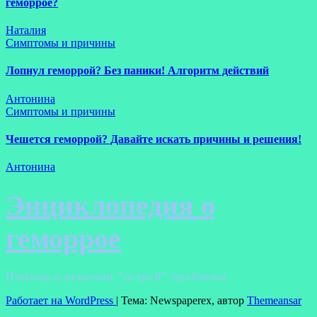
геморрое?
Наталия
Симптомы и причины
Лопнул геморрой? Без паники! Алгоритм действий
Антонина
Симптомы и причины
Чешется геморрой? Давайте искать причины и решения!
Антонина
Энциклопедия о
геморрое
Помощь в решении "острой" проблемы
Работает на WordPress
|
Тема: Newspaperex, автор
Themeansar