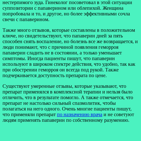
нестерпимого зуда. Гинеколог посоветовал в этой ситуации
суппозитории с папаверином или облепихой. Женщина
попробовала и то, и другое, но более эффективными сочла
свечи с папаверином.
Также много отзывов, которые составлены в положительном
ключе, но свидетельствуют, что папаверин дней за пять
способен снять воспаление, но болезнь все же возвращается, и
люди понимают, что с причиной появления геморроя
папаверин сладить не в состоянии, а только уменьшает
симптомы. Иногда пациенты пишут, что папаверин
используют в широком спектре действия, что удобно, так как
при обострении геморроя он всегда под рукой. Также
подчеркивается доступность препарата по цене.
Существуют умеренные отзывы, которые указывают, что
препарат применялся в комплексной терапии и нельзя было
отличить, что в результате помогло. А также отмечается, что
препарат не настолько сильный спазмолитик, чтобы
полагаться на него одного. Очень многие пациенты пишут,
что применяли препарат
по назначению врача
и не советуют
людям применять папаверин по собственному разумению.