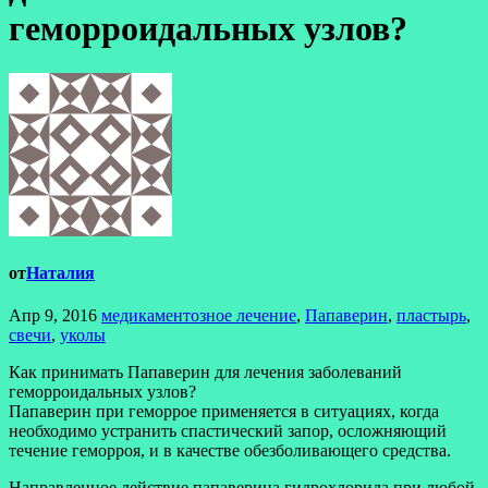
геморроидальных узлов?
от
Наталия
Апр 9, 2016
медикаментозное лечение
,
Папаверин
,
пластырь
,
свечи
,
уколы
Как принимать Папаверин для лечения заболеваний
геморроидальных узлов?
Папаверин при геморрое применяется в ситуациях, когда
необходимо устранить спастический запор, осложняющий
течение геморроя, и в качестве обезболивающего средства.
Направленное действие папаверина гидрохлорида при любой