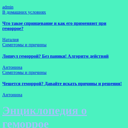
admin
В домашних условиях
Что такое спринцевание и как его применяют при
геморрое?
Наталия
Симптомы и причины
Лопнул геморрой? Без паники! Алгоритм действий
Антонина
Симптомы и причины
Чешется геморрой? Давайте искать причины и решения!
Антонина
Энциклопедия о
геморрое