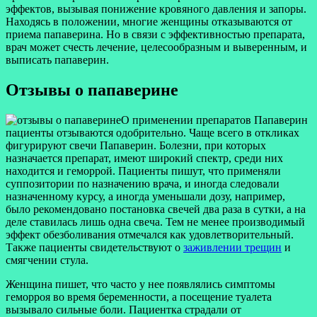
эффектов, вызывая понижение кровяного давления и запоры.
Находясь в положении, многие женщины отказываются от
приема папаверина. Но в связи с эффективностью препарата,
врач может счесть лечение, целесообразным и выверенным, и
выписать папаверин.
Отзывы о папаверине
О применении препаратов Папаверин
пациенты отзываются одобрительно. Чаще всего в откликах
фигурируют свечи Папаверин. Болезни, при которых
назначается препарат, имеют широкий спектр, среди них
находится и геморрой. Пациенты пишут, что применяли
суппозитории по назначению врача, и иногда следовали
назначенному курсу, а иногда уменьшали дозу, например,
было рекомендовано постановка свечей два раза в сутки, а на
деле ставилась лишь одна свеча. Тем не менее производимый
эффект обезболивания отмечался как удовлетворительный.
Также пациенты свидетельствуют о
заживлении трещин
и
смягчении стула.
Женщина пишет, что часто у нее появлялись симптомы
геморроя во время беременности, а посещение туалета
вызывало сильные боли. Пациентка страдали от