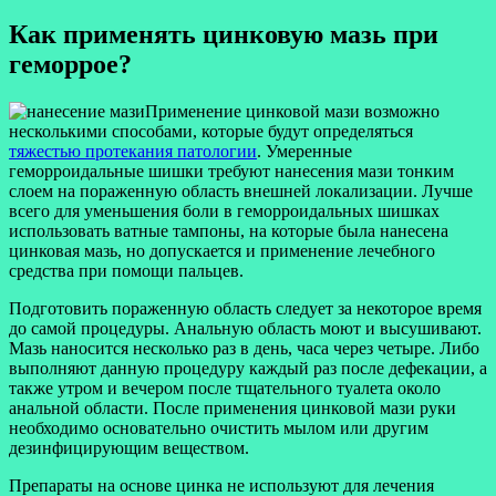
Как применять цинковую мазь при
геморрое?
Применение цинковой мази возможно
несколькими способами, которые будут определяться
тяжестью протекания патологии
. Умеренные
геморроидальные шишки требуют нанесения мази тонким
слоем на пораженную область внешней локализации. Лучше
всего для уменьшения боли в геморроидальных шишках
использовать ватные тампоны, на которые была нанесена
цинковая мазь, но допускается и применение лечебного
средства при помощи пальцев.
Подготовить пораженную область следует за некоторое время
до самой процедуры. Анальную область моют и высушивают.
Мазь наносится несколько раз в день, часа через четыре. Либо
выполняют данную процедуру каждый раз после дефекации, а
также утром и вечером после тщательного туалета около
анальной области. После применения цинковой мази руки
необходимо основательно очистить мылом или другим
дезинфицирующим веществом.
Препараты на основе цинка не используют для лечения