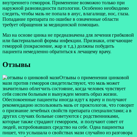
внутреннего геморроя. Применение возможно только при
наружной разновидности патологии. Особенно необходимо
следить, чтобы мазь не попала в анус, влагалище, нос, глаза.
Попадание препарата по ошибке в означенные области
требует обращения за медицинской помощью.
Маз на основе цинка не предназначена для лечения грибковой
или бактериальной формы инфекции. Признаки, отягчающие
геморрой (покраснение, жар и т.д.) должны побудить
пациента немедленно обратиться к лечащему врачу.
Отзывы
Отзывы о применении цинковой
мази против геморроя свидетельствуют, что мазь может
значительно облегчить состояние, когда человек чувствует
себя совсем больным и вынужден менять образ жизни.
Обеспокоенные пациенты иногда идут к врачу и получают
рекомендацию использовать мазь от проктологов, что говорит
о признание лечебных свойств препарата специалистами; а в
других случаях больные советуются с родственниками,
которые также страдают геморроем, и получают совет от
людей, испробовавших средство на себе. Одна пациентка
пишет, что услышала о свойствах мази случайно из разговора