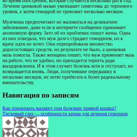
во время обострений, которые случаются несколько раз в год.
Лечение цинковой мазью уменьшает симптомы до терпимого
уровня, а затем геморрой не тревожит несколько месяцев.
Мужчины предпочитают не жаловаться на деликатное
заболевание, даже если в интернете сообщение принимает
анонимную форму. Зато об их проблемах пишут жены. Одна
из них поведала, что муж долго страдает геморроем, но к
врачу идти не хочет. Они перепробовали множество
дорогостоящих средств, но результате не было, а цинковая
мазь помогла. Также женщина пишет, что муж применяет мазь
на работе, что не удобно, но приходится терпеть ради
выздоровления. И в этом случает болезнь хотя и отступает, но
возвращается вновь. Люди, получившие передышку в
несколько месяцев, не хотят прибегать к более радикальному
вмешательству.
Навигация по записям
Как принимать малавит при болезнях прямой кишки?
Тигровый глаз — особенности крема для лечения геморроя