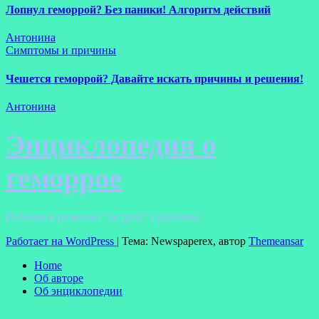
Лопнул геморрой? Без паники! Алгоритм действий
Антонина
Симптомы и причины
Чешется геморрой? Давайте искать причины и решения!
Антонина
Энциклопедия о
геморрое
Помощь в решении "острой" проблемы
Работает на WordPress
|
Тема: Newspaperex, автор
Themeansar
Home
Об авторе
Об энциклопедии