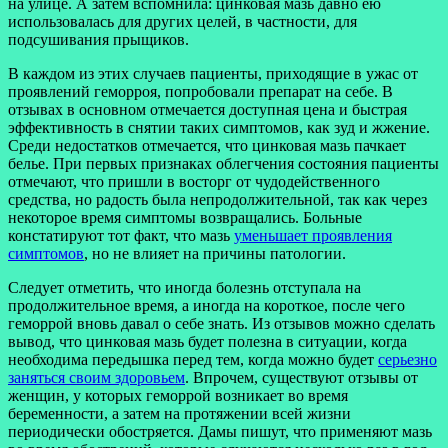
на улице. А затем вспомнила: цинковая мазь давно ею
использовалась для других целей, в частности, для
подсушивания прыщиков.
В каждом из этих случаев пациенты, приходящие в ужас от
проявлений геморроя, попробовали препарат на себе. В
отзывах в основном отмечается доступная цена и быстрая
эффективность в снятии таких симптомов, как зуд и жжение.
Среди недостатков отмечается, что цинковая мазь пачкает
белье. При первых признаках облегчения состояния пациенты
отмечают, что пришли в восторг от чудодейственного
средства, но радость была непродолжительной, так как через
некоторое время симптомы возвращались. Больные
констатируют тот факт, что мазь
уменьшает проявления
симптомов
, но не влияет на причины патологии.
Следует отметить, что иногда болезнь отступала на
продолжительное время, а иногда на короткое, после чего
геморрой вновь давал о себе знать. Из отзывов можно сделать
вывод, что цинковая мазь будет полезна в ситуации, когда
необходима передышка перед тем, когда можно будет
серьезно
заняться своим здоровьем
. Впрочем, существуют отзывы от
женщин, у которых геморрой возникает во время
беременности, а затем на протяжении всей жизни
периодически обостряется. Дамы пишут, что применяют мазь