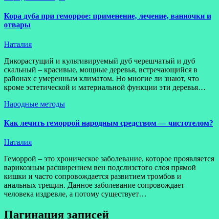
Кора дуба при геморрое: применение, лечение, ванночки и
отвары
Наталия
Дикорастущий и культивируемый дуб черешчатый и дуб
скальный – красивые, мощные деревья, встречающийся в
районах с умеренным климатом. Но многие ли знают, что
кроме эстетической и материальной функции эти деревья…
Народные методы
Как лечить геморрой народным средством — чистотелом?
Наталия
Геморрой – это хроническое заболевание, которое проявляется
варикозным расширением вен подслизстого слоя прямой
кишки и часто сопровождается развитием тромбов и
анальных трещин. Данное заболевание сопровождает
человека издревле, а потому существует…
Пагинация записей