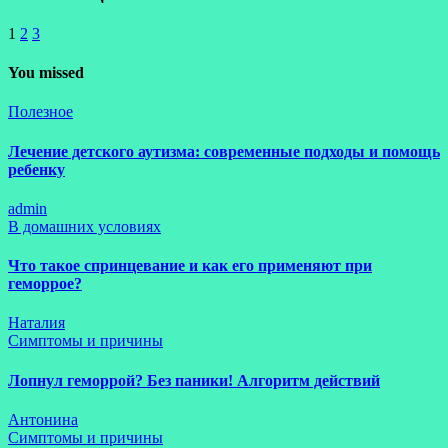
1
2
3
You missed
Полезное
Лечение детского аутизма: современные подходы и помощь
ребенку
admin
В домашних условиях
Что такое спринцевание и как его применяют при
геморрое?
Наталия
Симптомы и причины
Лопнул геморрой? Без паники! Алгоритм действий
Антонина
Симптомы и причины