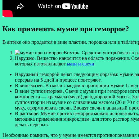
Как применять мумие при геморрое?
В аптеке оно продается в виде пластин, порошка или в таблет
Внутрь. Средство употребляют в ра
Наружно. Вещество наносится на область поражения. Схем
которых изготавливают
мази и свечи
.
Наружный геморрой лечат следующим образом: мумие разм
перерыв на 5 дней и процесс повторяют.
В виде мазей. В смеси с медом в пропорции мумие 1: ме
В виде суппозиториев. Свечи с мумие при геморрое изго
компонента — крахмала (муки) до однородной массы. За
суппозитории из мумие со сливочным маслом (20 и 70 г с
муку, сформировать свечи. Вводят свечи в анальный прохо
В растворе. Мумие против геморроя можно использовать, 
методика применения микроклизм, для этого раствор муми
делать перерыв.
Необходимо помнить, что у мумие имеются противопоказания