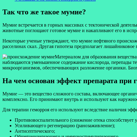
Так что же такое мумие?
Мумие встречается в горных массивах с тектонической деятель
животные поглощают готовое мумие и накапливают его в исп
Некоторые ученые утверждают, что мумие нефтяного происхож
расселинах скал. Другая гипотеза предполагает лишайниковое 
Материалом для образования вещества
наблюдаются уменьшенное содержание кислорода, перепады те
микроорганизмов, обеспечивающих разложение органики. Био
На чем основан эффект препарата при 
Мумие — это вещество сложного состава, включающее органич
комплексно. Его принимают внутрь и используют как наружное
Для терапии геморроя его используют вследствие наличия эфф
Противовоспалительного (снижение отека способствует 
Усиливающего регенерацию (ранозаживление);
Антисептического;
Общетонизирующего и иммуностимулирующего.