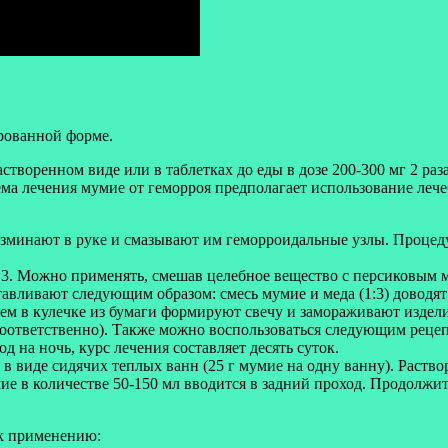
ированной форме.
створенном виде или в таблетках до еды в дозе 200-300 мг 2 раз
а лечения мумие от геморроя предполагает использование лечебн
инают в руке и смазывают им геморроидальные узлы. Процедуру 
д 3. Можно применять, смешав целебное вещество с персиковым 
тавливают следующим образом: смесь мумие и меда (1:3) доводя
тем в кулечке из бумаги формируют свечу и замораживают издел
оответственно). Также можно воспользоваться следующим рецепт
д на ночь, курс лечения составляет десять суток.
в виде сидячих теплых ванн (25 г мумие на одну ванну). Раствор
е в количестве 50-150 мл вводится в задний проход. Продолжите
 к применению: