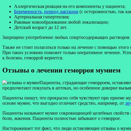
Аллергическая реакция на его компоненты у пациента;
Беременность, период лактации
(с осторожностью, так ка
Артериальная гипертензия;
Раковые новообразования любой локализации;
Детский возраст до 12 лет.
Запрещено употребление любых спиртосодержащих растворов вн
Также не стоит полагаться только на лечение с помощью этого 
При таких условиях поможет только оперативное лечение. Успе
к болезни, геморрой вернется.
Отзывы о лечении геморроя мумием
Пациенты, страдающие геморроем, оставляют
предпочитают покупать в аптеках, но особенное доверие вызыва
Пациенты пишут, что прекрасно себя чувствуют при приеме му
основе мумие, что выгодно отличает средство, например, от
ле
Пациенты называют мумие сокровищницей целебных свойств и г
боли, жжения. Пациенты полностью забывают о геморрое.
Настораживает тот факт, что люди оставляющие отзывы о мумие