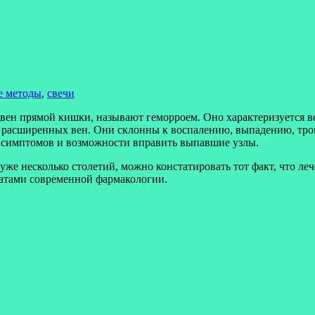
е методы
,
свечи
к вен прямой кишки, называют геморроем. Оно характеризуется 
ми расширенных вен. Они склонны к воспалению, выпадению, тр
 симптомов и возможности вправить выпавшие узлы.
же несколько столетий, можно констатировать тот факт, что ле
ратами современной фармакологии.