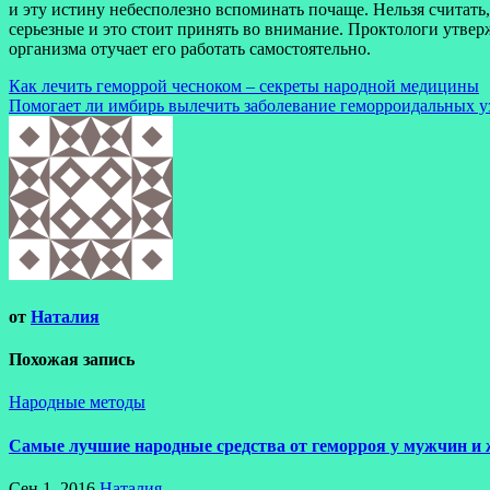
и эту истину небесполезно вспоминать почаще. Нельзя считать
серьезные и это стоит принять во внимание. Проктологи утвер
организма отучает его работать самостоятельно.
Навигация
Как лечить геморрой чесноком – секреты народной медицины
Помогает ли имбирь вылечить заболевание геморроидальных у
по
записям
от
Наталия
Похожая запись
Народные методы
Самые лучшие народные средства от геморроя у мужчин и
Сен 1, 2016
Наталия