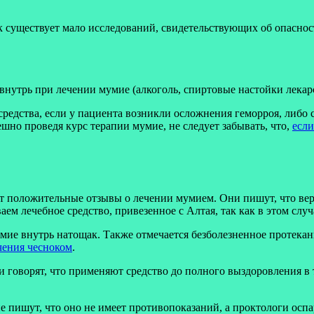
к существует мало исследований, свидетельствующих об опаснос
утрь при лечении мумие (алкоголь, спиртовые настойки лекарс
средства, если у пациента возникли осложнения геморроя, либо с
шно проведя курс терапии мумие, не следует забывать, что,
если
 положительные отзывы о лечении мумием. Они пишут, что вер
ем лечебное средство, привезенное с Алтая, так как в этом слу
мие внутрь натощак. Также отмечается безболезненное протекан
чения чесноком
.
оворят, что применяют средство до полного выздоровления в т
 пишут, что оно не имеет противопоказаний, а проктологи оспа