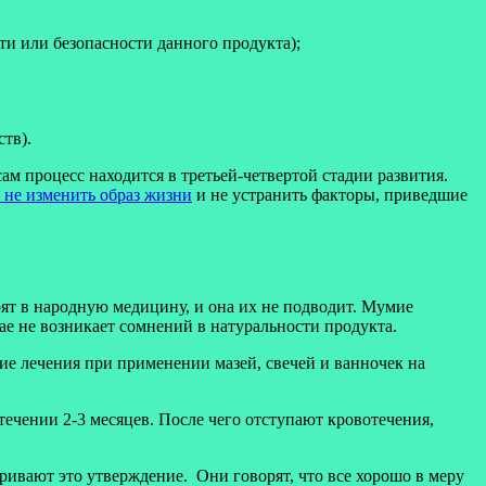
ти или безопасности данного продукта);
тв).
ам процесс находится в третьей-четвертой стадии развития.
 не изменить образ жизни
и не устранить факторы, приведшие
ят в народную медицину, и она их не подводит. Мумие
чае не возникает сомнений в натуральности продукта.
ие лечения при применении мазей, свечей и ванночек на
ечении 2-3 месяцев. После чего отступают кровотечения,
ривают это утверждение. Они говорят, что все хорошо в меру