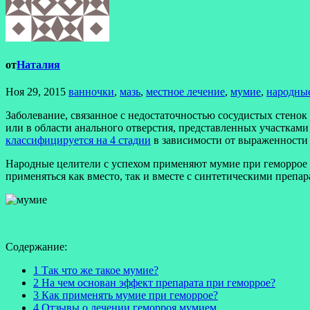
от
Наталия
Ноя 29, 2015
ванночки
,
мазь
,
местное лечение
,
мумие
,
народны
Заболевание, связанное с недостаточностью сосудистых стено
или в области анального отверстия, представленных участка
классифицируется на 4 стадии
в зависимости от выраженности
Народные целители с успехом применяют мумие при геморрое у
применяться как вместо, так и вместе с синтетическими препа
Содержание:
1 Так что же такое мумие?
2 На чем основан эффект препарата при геморрое?
3 Как применять мумие при геморрое?
4 Отзывы о лечении геморроя мумием