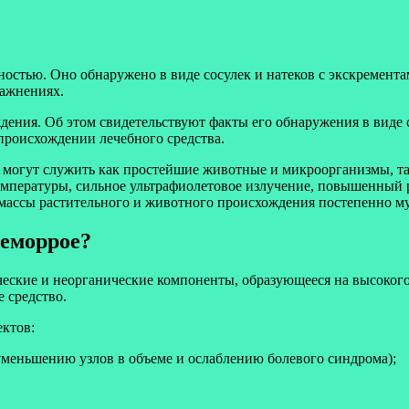
ностью. Оно обнаружено в виде сосулек и натеков с экскремента
ражнениях.
дения. Об этом свидетельствуют факты его обнаружения в виде
происхождении лечебного средства.
 могут служить как простейшие животные и микроорганизмы, так
мпературы, сильное ультрафиолетовое излучение, повышенный р
массы растительного и животного происхождения постепенно 
геморрое?
еские и неорганические компоненты, образующееся на высоког
 средство.
ектов:
уменьшению узлов в объеме и ослаблению болевого синдрома);