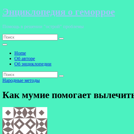
Перейти
Энциклопедия о геморрое
к
содержанию
Помощь в решении "острой" проблемы
Home
Об авторе
Об энциклопедии
Народные методы
Как мумие помогает вылечит