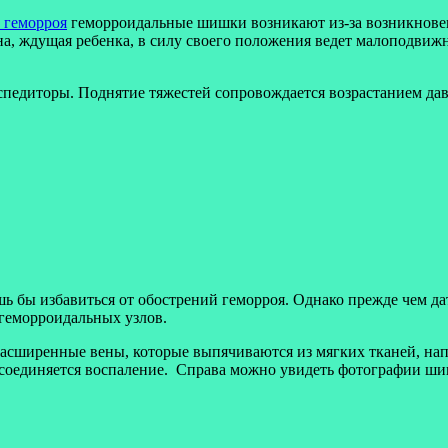
геморроидальные шишки возникают из-за возникновен
на, ждущая ребенка, в силу своего положения ведет малоподвиж
кспедиторы. Поднятие тяжестей сопровождается возрастанием да
шь бы избавиться от обострений геморроя. Однако прежде чем да
 геморроидальных узлов.
асширенные вены, которые выпячиваются из мягких тканей, нап
исоединяется воспаление. Справа можно увидеть фотографии ши