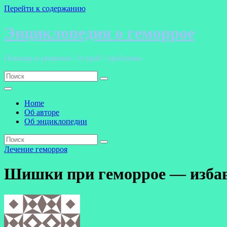
Перейти к содержанию
Энциклопедия о геморрое
Помощь в решении "острой" проблемы
Home
Об авторе
Об энциклопедии
Лечение геморроя
Шишки при геморрое — избав