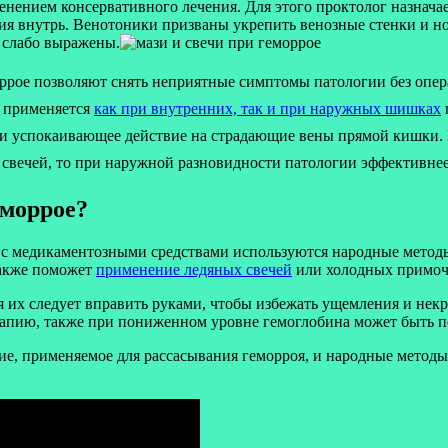
нением консервативного лечения. Для этого проктолог назнача
ия внутрь. Венотоники призваны укрепить венозные стенки и 
ы слабо выражены.
ррое позволяют снять неприятные симптомы патологии без опе
е применяется
как при внутренних, так и при наружных шишках
 и успокаивающее действие на страдающие вены прямой кишки.
е свечей, то при наружной разновидности патологии эффективне
еморрое?
 с медикаментозными средствами используются народные методы 
также поможет
применение ледяных свечей
или холодных примоч
я их следует вправить руками, чтобы избежать ущемления и не
апию, также при пониженном уровне гемоглобина может быть п
е, применяемое для рассасывания геморроя, и народные методы 