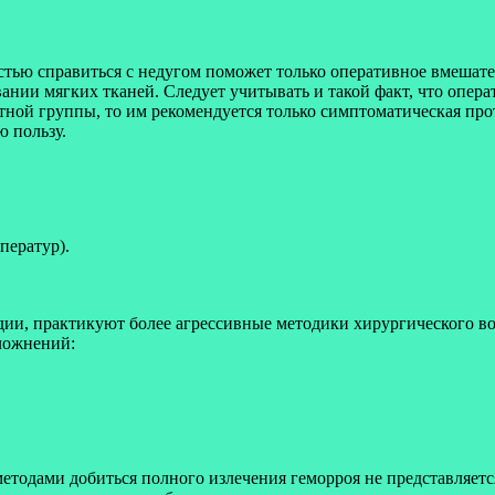
тью справиться с недугом поможет только оперативное вмешате
нии мягких тканей. Следует учитывать и такой факт, что опера
астной группы, то им рекомендуется только симптоматическая пр
 пользу.
ператур).
адии, практикуют более агрессивные методики хирургического в
ложнений:
етодами добиться полного излечения геморроя не представляетс