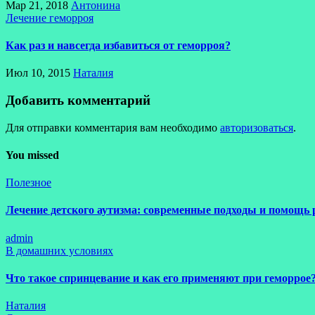
Мар 21, 2018
Антонина
Лечение геморроя
Как раз и навсегда избавиться от геморроя?
Июл 10, 2015
Наталия
Добавить комментарий
Для отправки комментария вам необходимо
авторизоваться
.
You missed
Полезное
Лечение детского аутизма: современные подходы и помощь 
admin
В домашних условиях
Что такое спринцевание и как его применяют при геморрое
Наталия