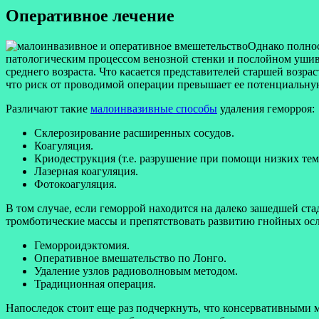
Оперативное лечение
Однако полнос
патологическим процессом венозной стенки и послойном ушива
среднего возраста. Что касается представителей старшей возр
что риск от проводимой операции превышает ее потенциальную
Различают такие
малоинвазивные способы
удаления геморроя:
Склерозирование расширенных сосудов.
Коагуляция.
Криодеструкция (т.е. разрушение при помощи низких тем
Лазерная коагуляция.
Фотокоагуляция.
В том случае, если геморрой находится на далеко зашедшей ст
тромботические массы и препятствовать развитию гнойных ос
Геморроидэктомия.
Оперативное вмешательство по Лонго.
Удаление узлов радиоволновым методом.
Традиционная операция.
Напоследок стоит еще раз подчеркнуть, что консервативными м