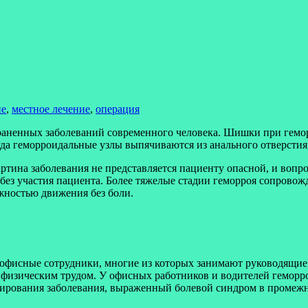
ие
,
местное лечение
,
операция
траненных заболеваний современного человека. Шишки при гемо
огда геморроидальные узлы выпячиваются из анального отверстия,
ина заболевания не представляется пациенту опасной, и вопроса
ез участия пациента. Более тяжелые стадии геморроя сопровож
ожностью движения без боли.
 офисные сотрудники, многие из которых занимают руководящие
физическим трудом. У офисных работников и водителей геморр
ссирования заболевания, выраженный болевой синдром в промеж