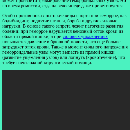
может произойти травмирование геморроидальных узлов. Но
во время ремиссии, езда на велосипеде даже приветствуется.
Особо противопоказаны такие виды спорта при геморрое, как
бодибилдинг, поднятие штанги, борьба и другие силовые
нагрузки. В основе такого запрета лежит патогенез развития
болезни: при геморрое нарушается венозный отток крови из
области прямой кишки, а при
силовых упражнениях
повышается давление в брюшной полости, что еще больше
затрудняет отток крови. Также в момент сильного напряжения
геморроидальные узлы могут выпасть из прямой кишки
(развитие ущемления узлов) или лопнуть (кровотечение), что
требует неотложной хирургической помощи.