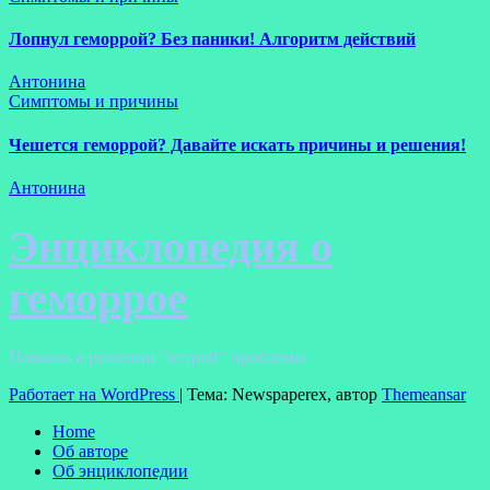
Лопнул геморрой? Без паники! Алгоритм действий
Антонина
Симптомы и причины
Чешется геморрой? Давайте искать причины и решения!
Антонина
Энциклопедия о
геморрое
Помощь в решении "острой" проблемы
Работает на WordPress
|
Тема: Newspaperex, автор
Themeansar
Home
Об авторе
Об энциклопедии